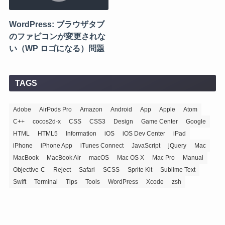
WordPress: ブラウザタブ
のファビコンが変更されな
い（WP ロゴになる）問題
TAGS
Adobe
AirPods Pro
Amazon
Android
App
Apple
Atom
C++
cocos2d-x
CSS
CSS3
Design
Game Center
Google
HTML
HTML5
Information
iOS
iOS Dev Center
iPad
iPhone
iPhone App
iTunes Connect
JavaScript
jQuery
Mac
MacBook
MacBook Air
macOS
Mac OS X
Mac Pro
Manual
Objective-C
Reject
Safari
SCSS
Sprite Kit
Sublime Text
Swift
Terminal
Tips
Tools
WordPress
Xcode
zsh