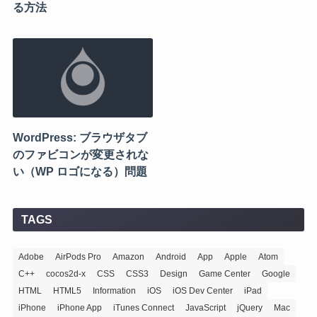
る方法
WordPress: ブラウザタブ
のファビコンが変更されな
い（WP ロゴになる）問題
TAGS
Adobe
AirPods Pro
Amazon
Android
App
Apple
Atom
C++
cocos2d-x
CSS
CSS3
Design
Game Center
Google
HTML
HTML5
Information
iOS
iOS Dev Center
iPad
iPhone
iPhone App
iTunes Connect
JavaScript
jQuery
Mac