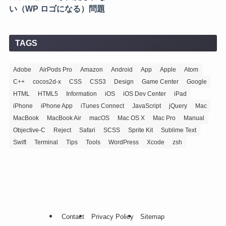
い（WP ロゴになる）問題
TAGS
Adobe
AirPods Pro
Amazon
Android
App
Apple
Atom
C++
cocos2d-x
CSS
CSS3
Design
Game Center
Google
HTML
HTML5
Information
iOS
iOS Dev Center
iPad
iPhone
iPhone App
iTunes Connect
JavaScript
jQuery
Mac
MacBook
MacBook Air
macOS
Mac OS X
Mac Pro
Manual
Objective-C
Reject
Safari
SCSS
Sprite Kit
Sublime Text
Swift
Terminal
Tips
Tools
WordPress
Xcode
zsh
Contact
Privacy Policy
Sitemap