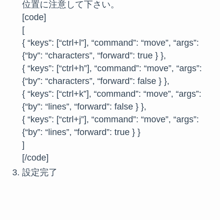
位置に注意して下さい。
[code]
[
{ “keys”: [“ctrl+l”], “command”: “move”, “args”:
{“by”: “characters”, “forward”: true } },
{ “keys”: [“ctrl+h”], “command”: “move”, “args”:
{“by”: “characters”, “forward”: false } },
{ “keys”: [“ctrl+k”], “command”: “move”, “args”:
{“by”: “lines”, “forward”: false } },
{ “keys”: [“ctrl+j”], “command”: “move”, “args”:
{“by”: “lines”, “forward”: true } }
]
[/code]
設定完了