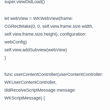
super.viewDidLoad()
let webView = WKWebView(frame:
CGRectMake(0, 0, self.view.frame.size.width,
self.view.frame.size.height), configuration:
webConfig)
self.view.addSubview(webView)
}
func userContentController(userContentController:
WKUserContentController,
didReceiveScriptMessage message:
WKScriptMessage) {