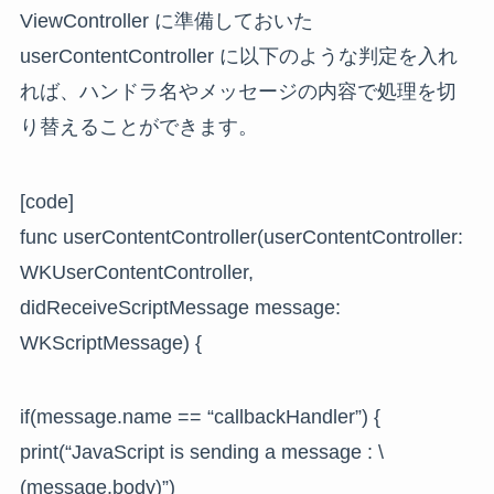
ViewController に準備しておいた
userContentController に以下のような判定を入れ
れば、ハンドラ名やメッセージの内容で処理を切
り替えることができます。
[code]
func userContentController(userContentController:
WKUserContentController,
didReceiveScriptMessage message:
WKScriptMessage) {
if(message.name == “callbackHandler”) {
print(“JavaScript is sending a message : \
(message.body)”)