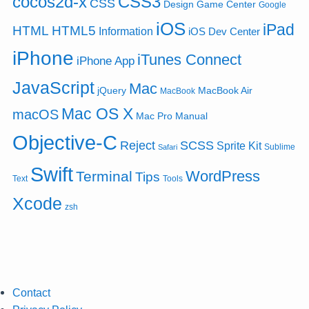
cocos2d-x
CSS3
CSS
Design
Game Center
Google
iOS
iPad
HTML
HTML5
Information
iOS Dev Center
iPhone
iTunes Connect
iPhone App
JavaScript
Mac
jQuery
MacBook Air
MacBook
Mac OS X
macOS
Mac Pro
Manual
Objective-C
SCSS
Reject
Sprite Kit
Sublime
Safari
Swift
WordPress
Terminal
Tips
Text
Tools
Xcode
zsh
Contact