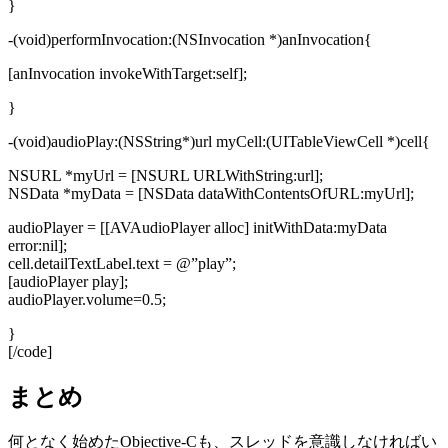
}
-(void)performInvocation:(NSInvocation *)anInvocation{
[anInvocation invokeWithTarget:self];
}
-(void)audioPlay:(NSString*)url myCell:(UITableViewCell *)cell{
NSURL *myUrl = [NSURL URLWithString:url];
NSData *myData = [NSData dataWithContentsOfURL:myUrl];
audioPlayer = [[AVAudioPlayer alloc] initWithData:myData
error:nil];
cell.detailTextLabel.text = @”play”;
[audioPlayer play];
audioPlayer.volume=0.5;
}
[/code]
まとめ
何となく始めたObjective-Cも、スレッドを意識しなければい