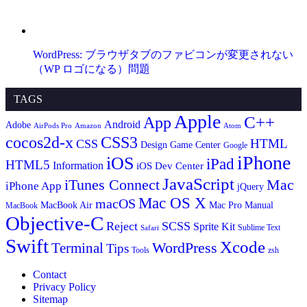
WordPress: ブラウザタブのファビコンが変更されない
（WP ロゴになる）問題
TAGS
Apple
App
C++
Android
Adobe
AirPods Pro
Amazon
Atom
cocos2d-x
CSS3
HTML
CSS
Design
Game Center
Google
iPhone
iOS
iPad
HTML5
Information
iOS Dev Center
JavaScript
iTunes Connect
Mac
iPhone App
jQuery
Mac OS X
macOS
MacBook Air
Mac Pro
Manual
MacBook
Objective-C
Reject
SCSS
Sprite Kit
Sublime Text
Safari
Swift
Xcode
WordPress
Terminal
Tips
Tools
zsh
Contact
Privacy Policy
Sitemap