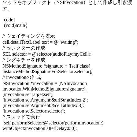
ソッドをオブジェクト（NSInvocation）として作成し引き渡
す。
[code]
-(void)main{
// ウェイティングを表示
cell.detailTextLabel.text = @”waiting”;
// セレクターの作成
SEL selector = @selector(audioPlay:myCell:);
// シグネチャを作成
NSMethodSignature *signature = [[self class]
instanceMethodSignatureForSelector:selector];
// invocationの作成
NSInvocation *invocation = [NSInvocation
invocationWithMethodSignature:signature];
[invocation setTarget:self];
[invocation setArgument:&urlStr atIndex:2];
[invocation setArgument:&cell atIndex:3];
[invocation setSelector:selector];
// スレッドで実行
[self performSelector:@selector(performInvocation:)
withObject:invocation afterDelay:0.0];