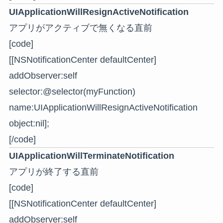
UIApplicationWillResignActiveNotification
アプリがアクティブで無くなる直前
[code]
[[NSNotificationCenter defaultCenter]
addObserver:self
selector:@selector(myFunction)
name:UIApplicationWillResignActiveNotification
object:nil];
[/code]
UIApplicationWillTerminateNotification
アプリが終了する直前
[code]
[[NSNotificationCenter defaultCenter]
addObserver:self