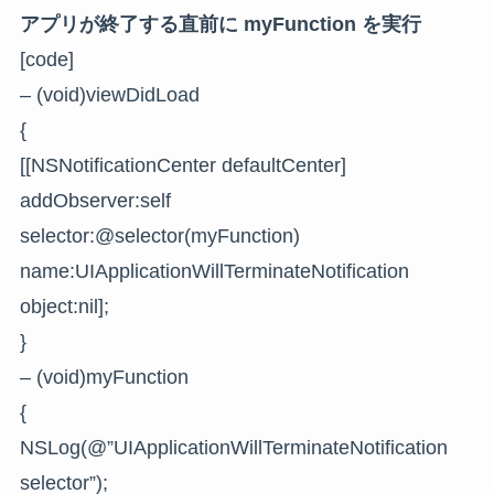
アプリが終了する直前に myFunction を実行
[code]
– (void)viewDidLoad
{
[[NSNotificationCenter defaultCenter]
addObserver:self
selector:@selector(myFunction)
name:UIApplicationWillTerminateNotification
object:nil];
}
– (void)myFunction
{
NSLog(@”UIApplicationWillTerminateNotification
selector”);