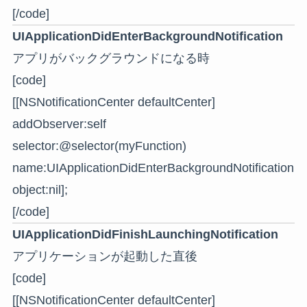
[/code]
UIApplicationDidEnterBackgroundNotification
アプリがバックグラウンドになる時
[code]
[[NSNotificationCenter defaultCenter]
addObserver:self
selector:@selector(myFunction)
name:UIApplicationDidEnterBackgroundNotification
object:nil];
[/code]
UIApplicationDidFinishLaunchingNotification
アプリケーションが起動した直後
[code]
[[NSNotificationCenter defaultCenter]