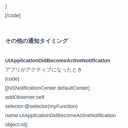
}
[/code]
その他の通知タイミング
UIApplicationDidBecomeActiveNotification
アプリがアクティブになったとき
[code]
[[NSNotificationCenter defaultCenter]
addObserver:self
selector:@selector(myFunction)
name:UIApplicationDidBecomeActiveNotification
object:nil];