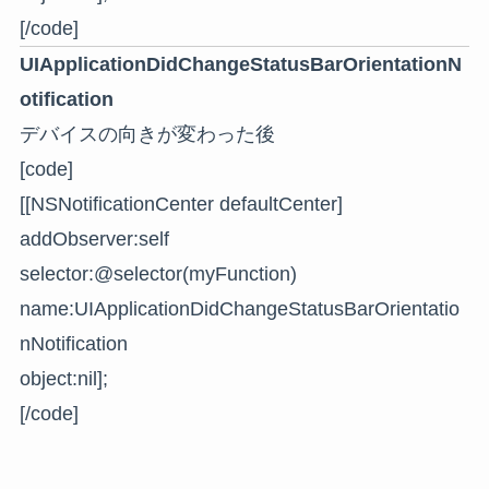
[/code]
UIApplicationDidChangeStatusBarOrientationN
otification
デバイスの向きが変わった後
[code]
[[NSNotificationCenter defaultCenter]
addObserver:self
selector:@selector(myFunction)
name:UIApplicationDidChangeStatusBarOrientatio
nNotification
object:nil];
[/code]