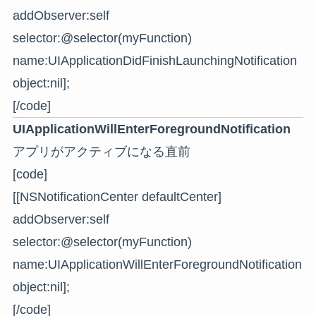
addObserver:self
selector:@selector(myFunction)
name:UIApplicationDidFinishLaunchingNotification
object:nil];
[/code]
UIApplicationWillEnterForegroundNotification
アプリがアクティブになる直前
[code]
[[NSNotificationCenter defaultCenter]
addObserver:self
selector:@selector(myFunction)
name:UIApplicationWillEnterForegroundNotification
object:nil];
[/code]