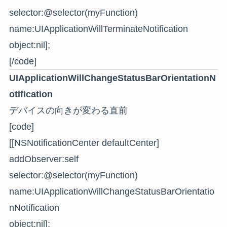
selector:@selector(myFunction)
name:UIApplicationWillTerminateNotification
object:nil];
[/code]
UIApplicationWillChangeStatusBarOrientationN
otification
デバイスの向きが変わる直前
[code]
[[NSNotificationCenter defaultCenter]
addObserver:self
selector:@selector(myFunction)
name:UIApplicationWillChangeStatusBarOrientatio
nNotification
object:nil];