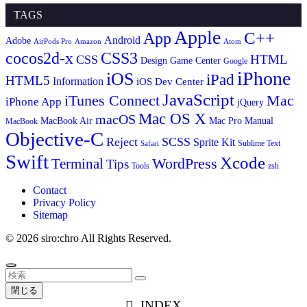
TAGS
Apple
App
C++
Android
Adobe
AirPods Pro
Amazon
Atom
cocos2d-x
CSS3
HTML
CSS
Design
Game Center
Google
iPhone
iOS
iPad
HTML5
Information
iOS Dev Center
JavaScript
iTunes Connect
Mac
iPhone App
jQuery
Mac OS X
macOS
MacBook Air
Mac Pro
Manual
MacBook
Objective-C
Reject
SCSS
Sprite Kit
Sublime Text
Safari
Swift
Xcode
WordPress
Terminal
Tips
Tools
zsh
Contact
Privacy Policy
Sitemap
©
2026 siro:chro All Rights Reserved.
閉じる
INDEX