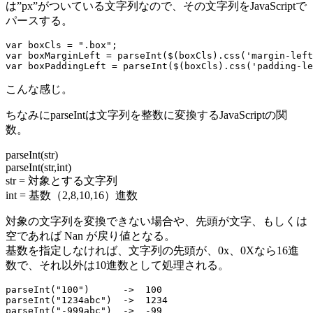
は”px”がついている文字列なので、その文字列をJavaScriptで
パースする。
var boxCls = ".box";

var boxMarginLeft = parseInt($(boxCls).css('margin-left
こんな感じ。
ちなみにparseIntは文字列を整数に変換するJavaScriptの関
数。
parseInt(str)
parseInt(str,int)
str = 対象とする文字列
int = 基数（2,8,10,16）進数
対象の文字列を変換できない場合や、先頭が文字、もしくは
空であれば Nan が戻り値となる。
基数を指定しなければ、文字列の先頭が、0x、0Xなら16進
数で、それ以外は10進数として処理される。
parseInt("100")      ->  100

parseInt("1234abc")  ->  1234

parseInt("-999abc")  ->  -99
