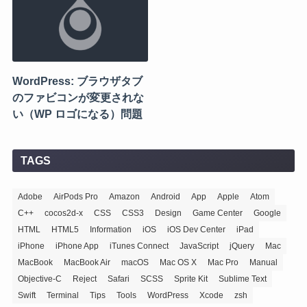
WordPress: ブラウザタブ
のファビコンが変更されな
い（WP ロゴになる）問題
TAGS
Adobe
AirPods Pro
Amazon
Android
App
Apple
Atom
C++
cocos2d-x
CSS
CSS3
Design
Game Center
Google
HTML
HTML5
Information
iOS
iOS Dev Center
iPad
iPhone
iPhone App
iTunes Connect
JavaScript
jQuery
Mac
MacBook
MacBook Air
macOS
Mac OS X
Mac Pro
Manual
Objective-C
Reject
Safari
SCSS
Sprite Kit
Sublime Text
Swift
Terminal
Tips
Tools
WordPress
Xcode
zsh