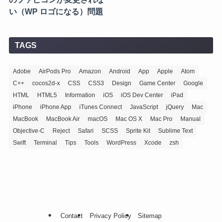
い（WP ロゴになる）問題
TAGS
Adobe
AirPods Pro
Amazon
Android
App
Apple
Atom
C++
cocos2d-x
CSS
CSS3
Design
Game Center
Google
HTML
HTML5
Information
iOS
iOS Dev Center
iPad
iPhone
iPhone App
iTunes Connect
JavaScript
jQuery
Mac
MacBook
MacBook Air
macOS
Mac OS X
Mac Pro
Manual
Objective-C
Reject
Safari
SCSS
Sprite Kit
Sublime Text
Swift
Terminal
Tips
Tools
WordPress
Xcode
zsh
Contact
Privacy Policy
Sitemap