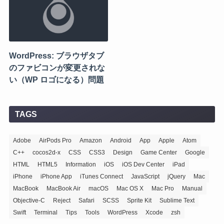
WordPress: ブラウザタブ
のファビコンが変更されな
い（WP ロゴになる）問題
TAGS
Adobe
AirPods Pro
Amazon
Android
App
Apple
Atom
C++
cocos2d-x
CSS
CSS3
Design
Game Center
Google
HTML
HTML5
Information
iOS
iOS Dev Center
iPad
iPhone
iPhone App
iTunes Connect
JavaScript
jQuery
Mac
MacBook
MacBook Air
macOS
Mac OS X
Mac Pro
Manual
Objective-C
Reject
Safari
SCSS
Sprite Kit
Sublime Text
Swift
Terminal
Tips
Tools
WordPress
Xcode
zsh