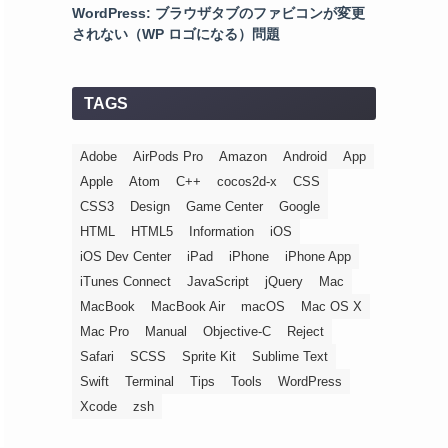
WordPress: ブラウザタブのファビコンが変更
されない（WP ロゴになる）問題
TAGS
Adobe
AirPods Pro
Amazon
Android
App
Apple
Atom
C++
cocos2d-x
CSS
CSS3
Design
Game Center
Google
HTML
HTML5
Information
iOS
iOS Dev Center
iPad
iPhone
iPhone App
iTunes Connect
JavaScript
jQuery
Mac
MacBook
MacBook Air
macOS
Mac OS X
Mac Pro
Manual
Objective-C
Reject
Safari
SCSS
Sprite Kit
Sublime Text
Swift
Terminal
Tips
Tools
WordPress
Xcode
zsh