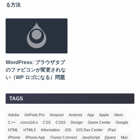
る方法
WordPress: ブラウザタブ
のファビコンが変更されな
い（WP ロゴになる）問題
TAGS
Adobe
AirPods Pro
Amazon
Android
App
Apple
Atom
C++
cocos2d-x
CSS
CSS3
Design
Game Center
Google
HTML
HTML5
Information
iOS
iOS Dev Center
iPad
iPhone
iPhone App
iTunes Connect
JavaScript
jQuery
Mac